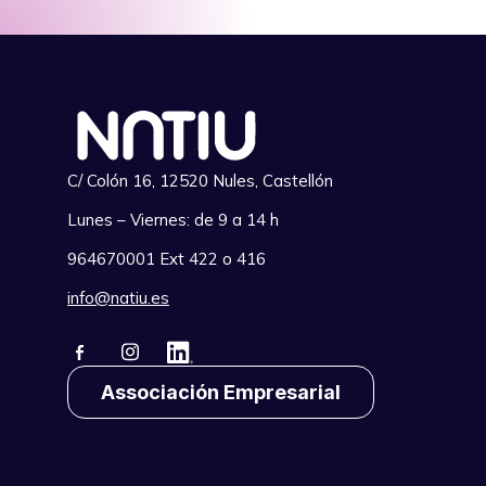
C/ Colón 16, 12520 Nules, Castellón
Lunes – Viernes: de 9 a 14 h
964670001 Ext 422 o 416
info@natiu.es
Associación Empresarial