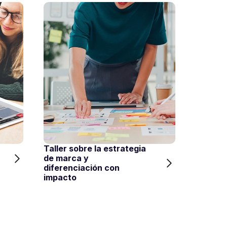
Taller sobre la estrategia
Estrate
de marca y
digital 
diferenciación con
para tu
impacto