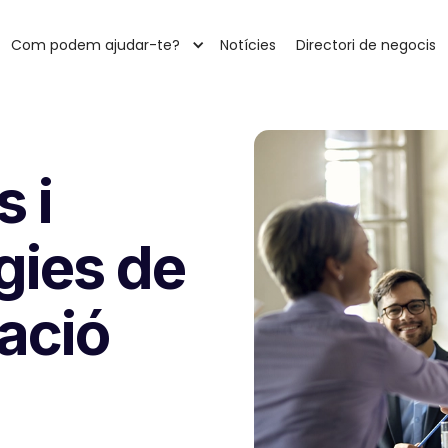
Com podem ajudar-te?
Notícies
Directori de negocis
 i
ègies de
zació