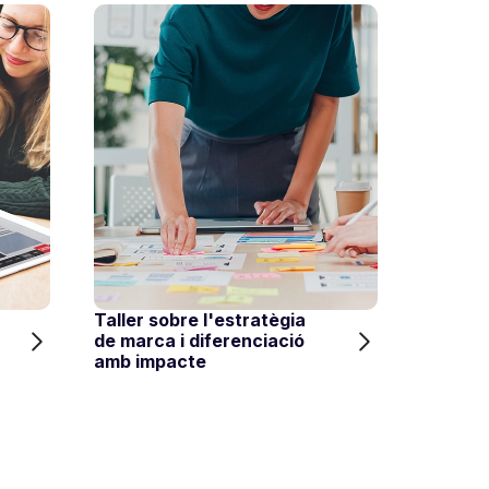
Taller sobre l'estratègia
Estratè
de marca i diferenciació
digital 
amb impacte
per a l