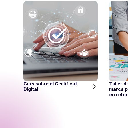
Curs sobre el Certificat
Taller d
Digital
marca pe
en refe