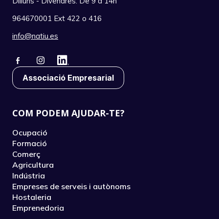
Dilluns - Divendres. De 9 a 14h
964670001 Ext 422 o 416
info@natiu.es
Associació Empresarial
COM PODEM AJUDAR-TE?
Ocupació
Formació
Comerç
Agricultura
Indústria
Empreses de serveis i autònoms
Hostaleria
Emprenedoria